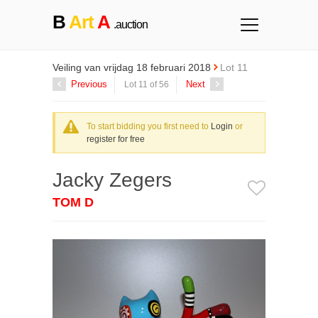
B
Art
A
.auction
Veiling van vrijdag 18 februari 2018
Lot 11
Previous
Next
Lot 11 of 56
To start bidding you first need to
Login
or
register for free
Jacky Zegers
TOM D