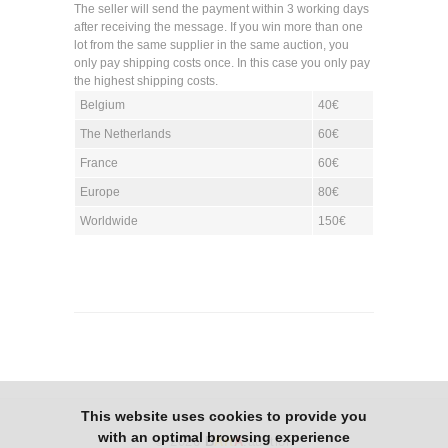
The seller will send the payment within 3 working days
after receiving the message. If you win more than one
lot from the same supplier in the same auction, you
only pay shipping costs once. In this case you only pay
the highest shipping costs.
Belgium
40€
The Netherlands
60€
France
60€
Europe
80€
Worldwide
150€
This website uses cookies to provide you
with an optimal browsing experience
© 2026
B
Art
A
.auction