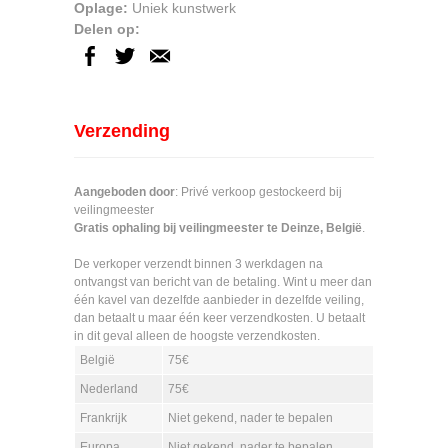
Oplage:
Uniek kunstwerk
Delen op:
Verzending
Aangeboden door
: Privé verkoop gestockeerd bij
veilingmeester
Gratis ophaling bij veilingmeester te Deinze, België
.
De verkoper verzendt binnen 3 werkdagen na
ontvangst van bericht van de betaling. Wint u meer dan
één kavel van dezelfde aanbieder in dezelfde veiling,
dan betaalt u maar één keer verzendkosten. U betaalt
in dit geval alleen de hoogste verzendkosten.
België
75€
Nederland
75€
Frankrijk
Niet gekend, nader te bepalen
Europa
Niet gekend, nader te bepalen