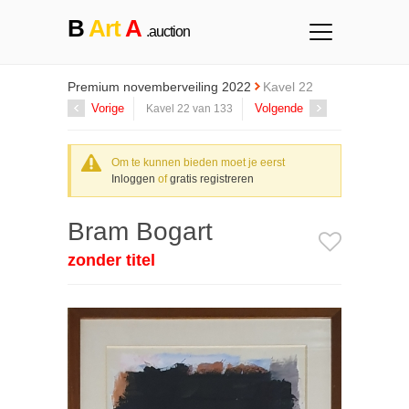
B
Art
A
.auction
Premium novemberveiling 2022
Kavel 22
Vorige
Volgende
Kavel 22 van 133
Om te kunnen bieden moet je eerst
Inloggen
of
gratis registreren
Bram Bogart
zonder titel