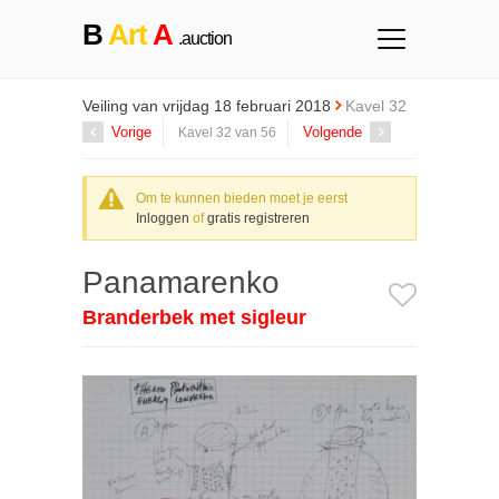
B
Art
A
.auction
Veiling van vrijdag 18 februari 2018
Kavel 32
Vorige
Volgende
Kavel 32 van 56
Om te kunnen bieden moet je eerst
Inloggen
of
gratis registreren
Panamarenko
Branderbek met sigleur