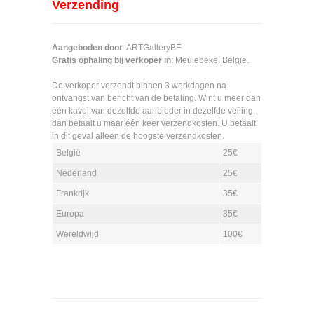
Verzending
Aangeboden door
: ARTGalleryBE
Gratis ophaling bij verkoper in
: Meulebeke, België.
De verkoper verzendt binnen 3 werkdagen na
ontvangst van bericht van de betaling. Wint u meer dan
één kavel van dezelfde aanbieder in dezelfde veiling,
dan betaalt u maar één keer verzendkosten. U betaalt
in dit geval alleen de hoogste verzendkosten.
België
25€
Nederland
25€
Frankrijk
35€
Europa
35€
Wereldwijd
100€