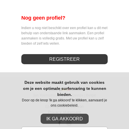
Nog geen profiel?
Indien u nog niet beschikt over een profiel kan u dit met
behulp van onderstaande link aanmaken. Een profiel
aanmaken is volledig gratis. Met uw profiel kan u zelf
bieden of zelf iets veilen.
REGISTREER
Deze website maakt gebruik van cookies
om je een optimale surfervaring te kunnen
© 2026
B
Art
A
.auction
bieden.
Jan Yoensstraat 2 | 9800 Deinze | België
Door op de knop 'ik ga akkoord' te klikken, aanvaard je
+32 (0)488 99 84 10
+32 (0)496 73 60 81
|
ons cookiebeleid.
info@barta.auction
Privacy statement
IK GA AKKOORD