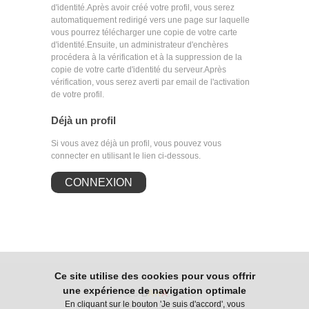
d'identité.Après avoir créé votre profil, vous serez
automatiquement redirigé vers une page sur laquelle
vous pourrez télécharger une copie de votre carte
d'identité.Ensuite, un administrateur d'enchères
procédera à la vérification et à la suppression de la
copie de votre carte d'identité du serveur.Après
vérification, vous serez averti par email de l'activation
de votre profil.
Déjà un profil
Si vous avez déjà un profil, vous pouvez vous
connecter en utilisant le lien ci-dessous.
CONNEXION
Ce site utilise des cookies pour vous offrir
une expérience de navigation optimale
© 2026
B
Art
A
.auction
En cliquant sur le bouton 'Je suis d'accord', vous
Jan Yoensstraat 2 | 9800 Deinze | Belgique